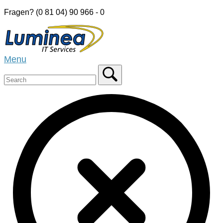
Skip
Fragen? (0 81 04) 90 966 - 0
to
Home
content
Menu
Menu
Close
search
bar