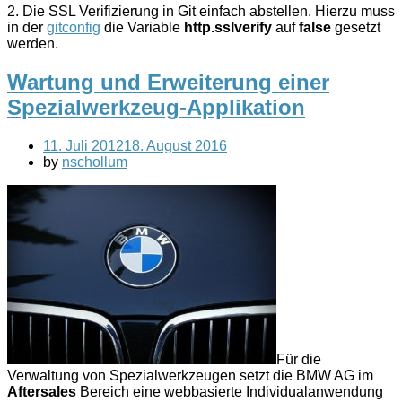
2. Die SSL Verifizierung in Git einfach abstellen. Hierzu muss
in der
gitconfig
die Variable
http.sslverify
auf
false
gesetzt
werden.
Wartung und Erweiterung einer
Spezialwerkzeug-Applikation
11. Juli 2012
18. August 2016
by
nschollum
Für die
Verwaltung von Spezialwerkzeugen setzt die BMW AG im
Aftersales
Bereich eine webbasierte Individualanwendung