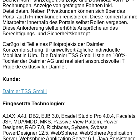
Rechnungen, Anzeige von getätigten Fahrten inkl.
Detaildaten. Neben Privatkunden können sich über das
Portal auch Firmenkunden registrieren. Diese können für ihre
Mitarbeiter innerhalb des Portals selbst Rollen vergeben.
Diese Anforderung stellte erhöhte Ansprüche an das
Berechtigungs- und Sicherheitskonzept.
Car2go ist Teil eines Pilotprojekts der Daimler
Konzernforschung für umweltverträgliche individuelle
Mobilität in Ulm. Die Daimler TSS GmbH ist eine 100%-
Tochter der Daimler AG und realisiert anspruchsvolle IT
Projekte exklusiv für Daimler.
Kunde:
Daimler TSS GmbH
Eingesetzte Technologien:
AJAX: A4J, DB2, EJB 3.0, Exadel Studio Pro 4.0.4, Facelets,
JSF, MDA/MDD, MKS, Passive View Pattern, Power
Designer, RAD 7.0, Richfaces, Sybase, Sybase
PowerDesigner 12.5, WebSphere, WebSphere Application
Server, Websphere Application Server 6.1, Java Persistence