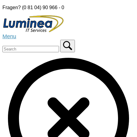
Skip
Fragen? (0 81 04) 90 966 - 0
to
Home
content
Menu
Menu
Close
search
bar