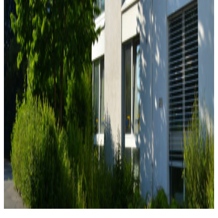
15. September 2017
6. Januar 2018
by
nschollum
Unterstützung des
Kunden bei der Optimierung der Entwicklungsprozesse
sowie der Umsetzung von verschiedenen
Systemerweiterungen bedingt durch die AÜG Reform im
April 2017. Für die Umsetzung der Anforderungen wurden
Anpassungen sowohl am Backend (JavaEE) als auch im
Frontend (Angular2) vorgenommen.
Kunde: