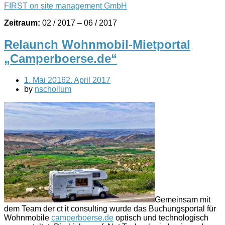
FIRST on site management GmbH
Zeitraum:
02 / 2017 – 06 / 2017
Relaunch Wohnmobil-Mietportal
„Camperboerse.de“
1. Mai 2016
2. April 2017
by
nschollum
Gemeinsam mit
dem Team der ct it consulting wurde das Buchungsportal für
Wohnmobile
camperboerse.de
optisch und technologisch