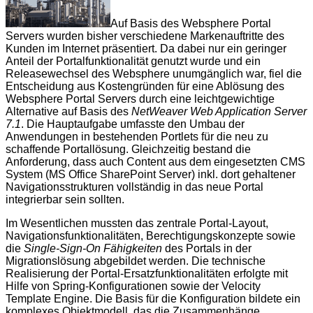
Auf Basis des Websphere Portal
Servers wurden bisher verschiedene Markenauftritte des
Kunden im Internet präsentiert. Da dabei nur ein geringer
Anteil der Portalfunktionalität genutzt wurde und ein
Releasewechsel des Websphere unumgänglich war, fiel die
Entscheidung aus Kostengründen für eine Ablösung des
Websphere Portal Servers durch eine leichtgewichtige
Alternative auf Basis des
NetWeaver Web Application Server
7.1
. Die Hauptaufgabe umfasste den Umbau der
Anwendungen in bestehenden Portlets für die neu zu
schaffende Portallösung. Gleichzeitig bestand die
Anforderung, dass auch Content aus dem eingesetzten CMS
System (MS Office SharePoint Server) inkl. dort gehaltener
Navigationsstrukturen vollständig in das neue Portal
integrierbar sein sollten.
Im Wesentlichen mussten das zentrale Portal-Layout,
Navigationsfunktionalitäten, Berechtigungskonzepte sowie
die
Single-Sign-On Fähigkeiten
des Portals in der
Migrationslösung abgebildet werden. Die technische
Realisierung der Portal-Ersatzfunktionalitäten erfolgte mit
Hilfe von Spring-Konfigurationen sowie der Velocity
Template Engine. Die Basis für die Konfiguration bildete ein
komplexes Objektmodell, das die Zusammenhänge