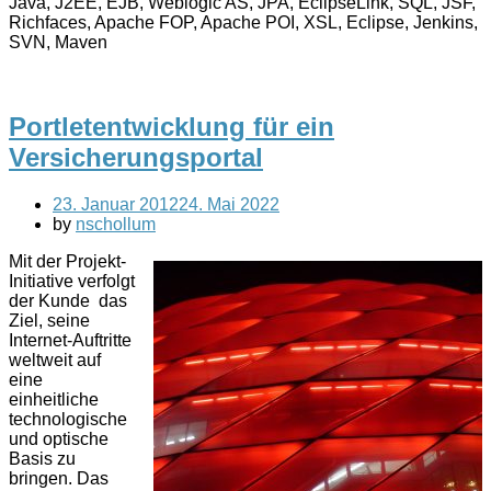
Java, J2EE, EJB, Weblogic AS, JPA, EclipseLink, SQL, JSF,
Richfaces, Apache FOP, Apache POI, XSL, Eclipse, Jenkins,
SVN, Maven
Portletentwicklung für ein
Versicherungsportal
23. Januar 2012
24. Mai 2022
by
nschollum
Mit der Projekt-
Initiative verfolgt
der Kunde das
Ziel, seine
Internet-Auftritte
weltweit auf
eine
einheitliche
technologische
und optische
Basis zu
bringen. Das