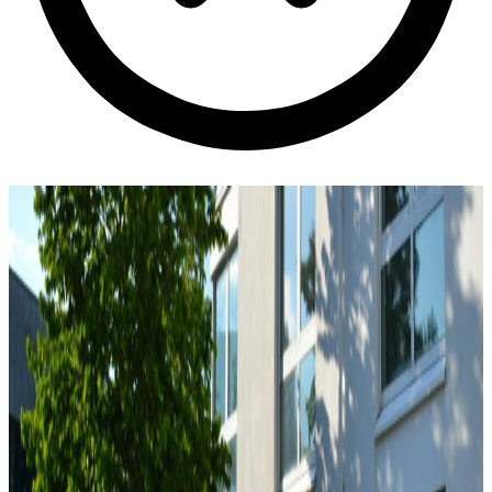
Aktuelles
Über uns
Management
Projektreferenzen
Rechenzentrum
Weiterentwicklung
Abrechnungssystem für
Personaldienstleister