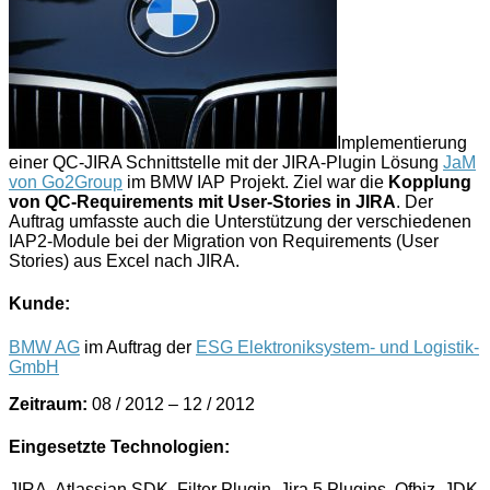
Implementierung
einer QC-JIRA Schnittstelle mit der JIRA-Plugin Lösung
JaM
von Go2Group
im BMW IAP Projekt. Ziel war die
Kopplung
von QC-Requirements mit User-Stories in JIRA
. Der
Auftrag umfasste auch die Unterstützung der verschiedenen
IAP2-Module bei der Migration von Requirements (User
Stories) aus Excel nach JIRA.
Kunde:
BMW AG
im Auftrag der
ESG Elektroniksystem- und Logistik-
GmbH
Zeitraum:
08 / 2012 – 12 / 2012
Eingesetzte Technologien:
JIRA, Atlassian SDK, Filter Plugin, Jira 5 Plugins, Ofbiz, JDK