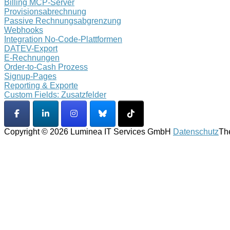
Billing MCP-Server
Provisionsabrechnung
Passive Rechnungsabgrenzung
Webhooks
Integration No-Code-Plattformen
DATEV-Export
E-Rechnungen
Order-to-Cash Prozess
Signup-Pages
Reporting & Exporte
Custom Fields: Zusatzfelder
Copyright © 2026 Luminea IT Services GmbH
Datenschutz
Th
Scroll
to
top