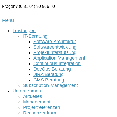
Skip
Fragen? (0 81 04) 90 966 - 0
to
Home
content
Menu
Menu
Leistungen
IT-Beratung
Software-Architektur
Softwareentwicklung
Projektunterstützung
Application Management
Continuous Integration
DevOps Beratung
JIRA Beratung
CMS Beratung
Subscription-Management
Unternehmen
Aktuelles
Management
Projektreferenzen
Rechenzentrum