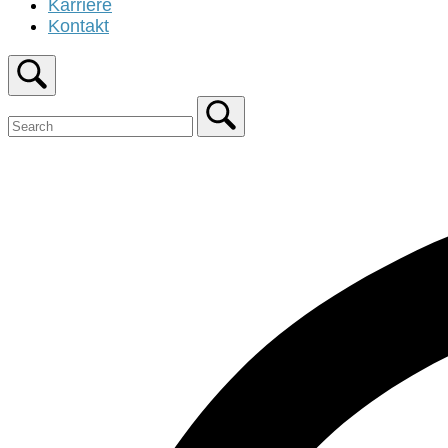
Karriere
Kontakt
Open
search
bar
Close
search
bar