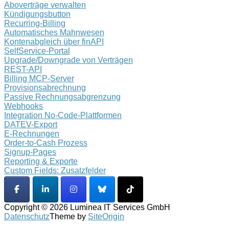
Aboverträge verwalten
Kündigungsbutton
Recurring-Billing
Automatisches Mahnwesen
Kontenabgleich über finAPI
SelfService-Portal
Upgrade/Downgrade von Verträgen
REST-API
Billing MCP-Server
Provisionsabrechnung
Passive Rechnungsabgrenzung
Webhooks
Integration No-Code-Plattformen
DATEV-Export
E-Rechnungen
Order-to-Cash Prozess
Signup-Pages
Reporting & Exporte
Custom Fields: Zusatzfelder
Copyright © 2026 Luminea IT Services GmbH
Datenschutz
Theme by
SiteOrigin
Scroll