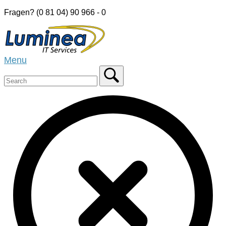
Skip
Fragen? (0 81 04) 90 966 - 0
to
Home
content
Menu
Menu
Close
search
bar