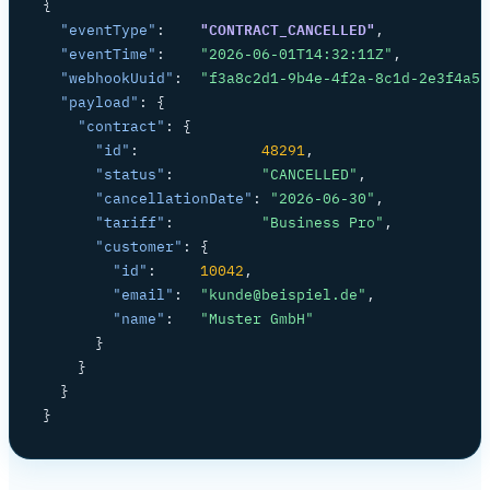
{

"CONTRACT_CANCELLED"
"eventType"
:    
,

"eventTime"
:    
"2026-06-01T14:32:11Z"
,

"webhookUuid"
:  
"f3a8c2d1-9b4e-4f2a-8c1d-2e3f4a5b
"payload"
: {

"contract"
: {

"id"
:              
48291
,

"status"
:          
"CANCELLED"
,

"cancellationDate"
: 
"2026-06-30"
,

"tariff"
:          
"Business Pro"
,

"customer"
: {

"id"
:     
10042
,

"email"
:  
"kunde@beispiel.de"
,

"name"
:   
"Muster GmbH"
      }

    }

  }

}