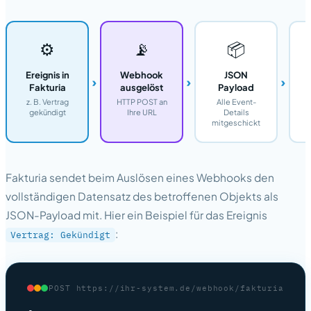
⚙️
📡
📦
Ereignis in
Webhook
JSON
›
›
›
Fakturia
ausgelöst
Payload
z. B. Vertrag
HTTP POST an
Alle Event-
gekündigt
Ihre URL
Details
mitgeschickt
Fakturia sendet beim Auslösen eines Webhooks den
vollständigen Datensatz des betroffenen Objekts als
JSON-Payload mit. Hier ein Beispiel für das Ereignis
:
Vertrag: Gekündigt
POST https://ihr-system.de/webhook/fakturia