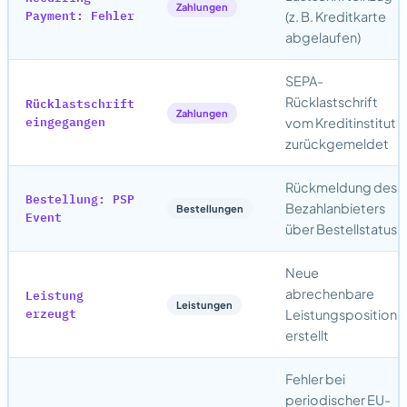
Zahlungen
Payment: Fehler
(z. B. Kreditkarte
abgelaufen)
SEPA-
Rücklastschrift
Rücklastschrift
Zahlungen
eingegangen
vom Kreditinstitut
zurückgemeldet
Rückmeldung des
Bestellung: PSP
Bezahlanbieters
Bestellungen
Event
über Bestellstatus
Neue
Leistung
abrechenbare
Leistungen
erzeugt
Leistungsposition
erstellt
Fehler bei
periodischer EU-