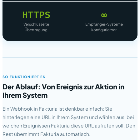
HTTPS
∞
Verschlüsselte
Empfänger-Systeme
Übertragung
konfigurierbar
SO FUNKTIONIERT ES
Der Ablauf: Von Ereignis zur Aktion in
Ihrem System
Ein Webhook in Fakturia ist denkbar einfach: Sie
hinterlegen eine URL in Ihrem System und wählen aus, bei
welchen Ereignissen Fakturia diese URL aufrufen soll. Den
Rest übernimmt Fakturia automatisch.