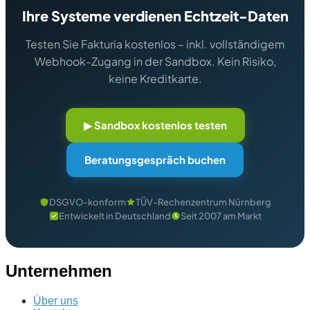
Ihre Systeme verdienen Echtzeit-Daten
Testen Sie Fakturia kostenlos – inkl. vollständigem
Webhook-Zugang in der Sandbox. Kein Risiko,
keine Kreditkarte.
▶ Sandbox kostenlos testen
Beratungsgespräch buchen
DSGVO-konform
TÜV-Rechenzentrum Nürnberg
Entwickelt in Deutschland
Seit 2007 am Markt
Unternehmen
Über uns