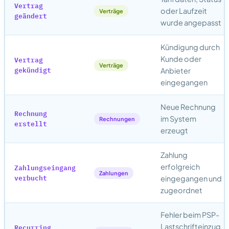
Vertrag
oder Laufzeit
Verträge
geändert
wurde angepasst
Kündigung durch
Vertrag
Kunde oder
Verträge
gekündigt
Anbieter
eingegangen
Neue Rechnung
Rechnung
im System
Rechnungen
erstellt
erzeugt
Zahlung
Zahlungseingang
erfolgreich
Zahlungen
verbucht
eingegangen und
zugeordnet
Fehler beim PSP-
Recurring
Lastschrifteinzug