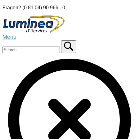
Skip
Fragen? (0 81 04) 90 966 - 0
to
Home
content
Menu
Menu
Close
search
bar