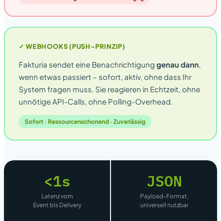
✓ WEBHOOKS (PUSH-PRINZIP)
Fakturia sendet eine Benachrichtigung
genau dann
,
wenn etwas passiert – sofort, aktiv, ohne dass Ihr
System fragen muss. Sie reagieren in Echtzeit, ohne
unnötige API-Calls, ohne Polling-Overhead.
Sofort · Ressourcenschonend · Zuverlässig
<1s
JSON
Latenz vom
Payload-Format,
Event bis Delivery
universell nutzbar