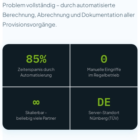
Problem vollständig – durch automatisierte
Berechnung, Abrechnung und Dokumentation aller
Provisionsvorgänge.
85%
0
Zeitersparnis durch
Manuelle Eingriffe
Automatisierung
im Regelbetrieb
∞
DE
Skalierbar –
Server-Standort
beliebig viele Partner
Nürnberg (TÜV)