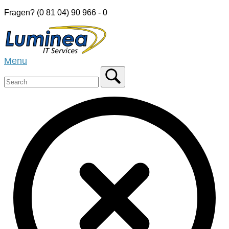
Skip
Fragen? (0 81 04) 90 966 - 0
to
Home
content
Menu
Menu
Close
search
bar