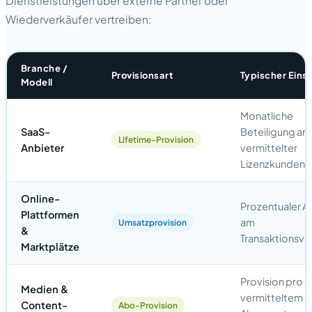
Dienstleistungen über externe Partner oder
Wiederverkäufer vertreiben:
Branche /
Provisionsart
Typischer Eins
Modell
Monatliche
SaaS-
Beteiligung a
Lifetime-Provision
Anbieter
vermittelter
Lizenzkunden
Online-
Prozentualer An
Plattformen
am
Umsatzprovision
&
Transaktionsv
Marktplätze
Provision pro
Medien &
vermitteltem
Content-
Abo-Provision