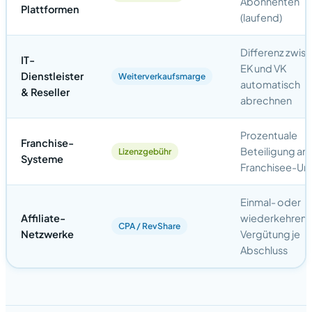
Abonnenten
Plattformen
(laufend)
Differenz zwis
IT-
EK und VK
Dienstleister
Weiterverkaufsmarge
automatisch
& Reseller
abrechnen
Prozentuale
Franchise-
Beteiligung am
Lizenzgebühr
Systeme
Franchisee-Um
Einmal- oder
Affiliate-
wiederkehren
CPA / RevShare
Netzwerke
Vergütung je
Abschluss