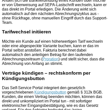
Ändert sich die Bankverbindung eines Kunden oder möchte
er von Überweisung auf SEPA-Lastschrift wechseln, kann er
das direkt im Portal erledigen. Die Änderung wirkt sich
automatisch auf den nächsten Abrechnungszyklus aus -
ohne Rückfrage, ohne manuellen Eingriff durch das Support-
Team.
Tarifwechsel initiieren
Möchte ein Kunde auf einen höherwertigen Tarif wechseln
oder eine abgespeckte Variante buchen, kann er das im
Portal selbst anstoßen. Fakturia berechnet dabei
automatisch den anteiligen Betrag für den laufenden
Abrechnungszeitraum (
Proration
) und stellt sicher, dass die
Abrechnung von Anfang an stimmt.
Verträge kündigen – rechtskonform per
Kündigungsbutton
Das Self-Service Portal integriert den gesetzlich
vorgeschriebenen
Kündigungsbutton
gemäß § 312k BGB.
Kunden, die einen Vertrag beenden möchten, können das
direkt und unkompliziert im Portal tun - mit sofortiger
elektronischer Eingangsbestätigung, wie es das Gesetz
verlangt. Für den Anbieter bedeutet das: keine