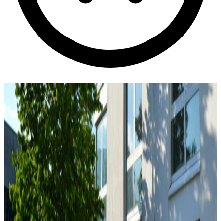
Customer Self-Service Portal: Wie
Ihre Kunden ihre Aboverträge selbst
verwalten
Die Erwartungen von Kunden an digitale Services haben
sich in den vergangenen Jahren grundlegend gewandelt.
Wer heute ein Software-Abonnement abschließt, eine
Mitgliedschaft bucht oder einen wiederkehrenden Dienst
nutzt, erwartet mehr als eine monatliche Rechnung im
Postfach. Er erwartet
Transparenz, Kontrolle und
Eigenständigkeit
- jederzeit und ohne Warteschleife. Genau