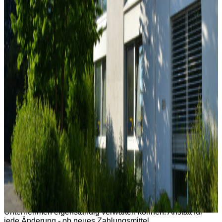
das leistet ein modernes
Customer Self-Service Portal
.
Fakturia
liefert dieses Portal als integralen Bestandteil der
Subscription-Management-Plattform - ohne zusätzliche
Entwicklung, ohne externe Tools, direkt einsatzbereit.
Was ist ein Customer Self-Service
Portal?
Ein
Customer
Self-Service Portal
ist eine passwortgeschützte Oberfläche,
über die Endkunden ihre Vertragsbeziehung mit einem
Unternehmen eigenständig verwalten können. Anstatt für
jede Änderung - ob neues Zahlungsmittel,