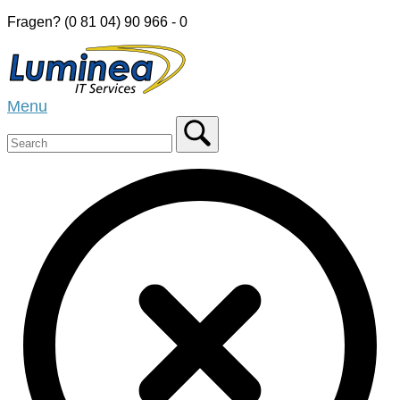
Skip
Fragen? (0 81 04) 90 966 - 0
to
Home
content
Menu
Menu
Close
search
bar