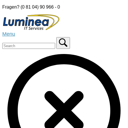
Skip
Fragen? (0 81 04) 90 966 - 0
to
Home
content
Menu
Menu
Close
search
bar