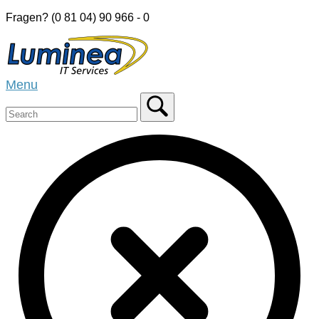
Skip
Fragen? (0 81 04) 90 966 - 0
to
Home
content
Menu
Menu
Close
search
bar