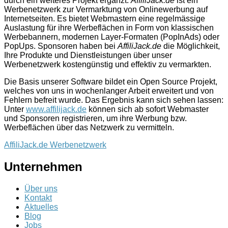
durch ein weiteres Projekt ergänzt.
AffiliJack.de
ist ein
Werbenetzwerk zur Vermarktung von Onlinewerbung auf
Internetseiten. Es bietet Webmastern eine regelmässige
Auslastung für ihre Werbeflächen in Form von klassischen
Werbebannern, modernen Layer-Formaten (PopInAds) oder
PopUps. Sponsoren haben bei
AffiliJack.de
die Möglichkeit,
Ihre Produkte und Dienstleistungen über unser
Werbenetzwerk kostengünstig und effektiv zu vermarkten.
Die Basis unserer Software bildet ein Open Source Projekt,
welches von uns in wochenlanger Arbeit erweitert und von
Fehlern befreit wurde. Das Ergebnis kann sich sehen lassen:
Unter
www.affilijack.de
können sich ab sofort Webmaster
und Sponsoren registrieren, um ihre Werbung bzw.
Werbeflächen über das Netzwerk zu vermitteln.
AffiliJack.de Werbenetzwerk
Unternehmen
Über uns
Kontakt
Aktuelles
Blog
Jobs