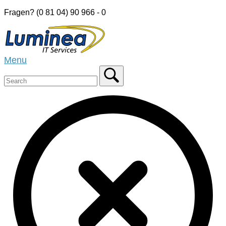
Skip
Fragen? (0 81 04) 90 966 - 0
to
Home
content
Menu
Menu
Close
search
bar