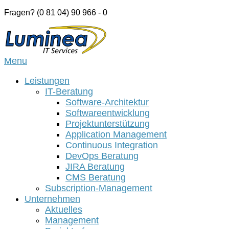
Skip
Fragen? (0 81 04) 90 966 - 0
to
Home
content
Menu
Menu
Leistungen
IT-Beratung
Software-Architektur
Softwareentwicklung
Projektunterstützung
Application Management
Continuous Integration
DevOps Beratung
JIRA Beratung
CMS Beratung
Subscription-Management
Unternehmen
Aktuelles
Management