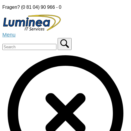
Skip
Fragen? (0 81 04) 90 966 - 0
to
Home
content
Menu
Menu
Close
search
bar