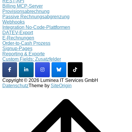
REST-API
Billing MCP-Server
Provisionsabrechnung
Passive Rechnungsabgrenzung
Webhooks
Integration No-Code-Plattformen
DATEV-Export
E-Rechnungen
Order-to-Cash Prozess
Signup-Pages
Reporting & Exporte
Custom Fields: Zusatzfelder
Copyright © 2026 Luminea IT Services GmbH
Datenschutz
Theme by
SiteOrigin
Scroll
to
top