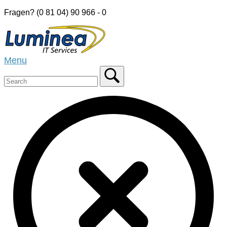
Skip
Fragen? (0 81 04) 90 966 - 0
to
Home
content
Menu
Menu
Close
search
bar