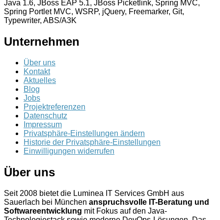
Java 1.6, JBoss EAP 5.1, JBoss Picketlink, Spring MVC,
Spring Portlet MVC, WSRP, jQuery, Freemarker, Git,
Typewriter, ABS/A3K
Unternehmen
Über uns
Kontakt
Aktuelles
Blog
Jobs
Projektreferenzen
Datenschutz
Impressum
Privatsphäre-Einstellungen ändern
Historie der Privatsphäre-Einstellungen
Einwilligungen widerrufen
Über uns
Seit 2008 bietet die Luminea IT Services GmbH aus
Sauerlach bei München
anspruchsvolle IT-Beratung und
Softwareentwicklung
mit Fokus auf den Java-
Technologiestack sowie moderne DevOps-Lösungen. Das