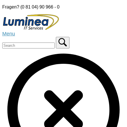
Skip
Fragen? (0 81 04) 90 966 - 0
to
Home
content
Menu
Menu
Close
search
bar