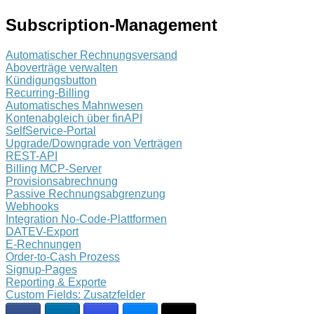
Subscription-Management
Automatischer Rechnungsversand
Aboverträge verwalten
Kündigungsbutton
Recurring-Billing
Automatisches Mahnwesen
Kontenabgleich über finAPI
SelfService-Portal
Upgrade/Downgrade von Verträgen
REST-API
Billing MCP-Server
Provisionsabrechnung
Passive Rechnungsabgrenzung
Webhooks
Integration No-Code-Plattformen
DATEV-Export
E-Rechnungen
Order-to-Cash Prozess
Signup-Pages
Reporting & Exporte
Custom Fields: Zusatzfelder