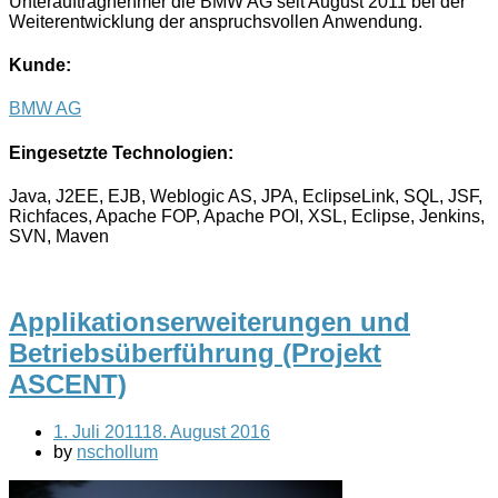
Unterauftragnehmer die BMW AG seit August 2011 bei der
Weiterentwicklung der anspruchsvollen Anwendung.
Kunde:
BMW AG
Eingesetzte Technologien:
Java, J2EE, EJB, Weblogic AS, JPA, EclipseLink, SQL, JSF,
Richfaces, Apache FOP, Apache POI, XSL, Eclipse, Jenkins,
SVN, Maven
Applikationserweiterungen und
Betriebsüberführung (Projekt
ASCENT)
1. Juli 2011
18. August 2016
by
nschollum