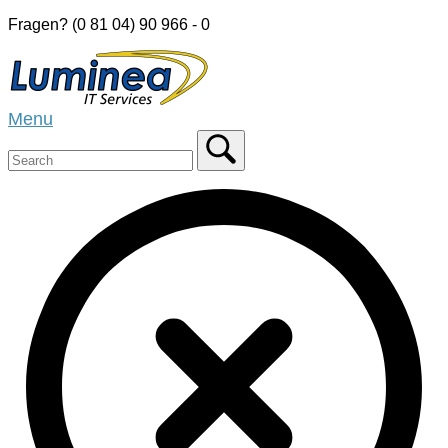
Skip
Fragen? (0 81 04) 90 966 - 0
to
Home
content
Menu
Menu
Close
search
bar