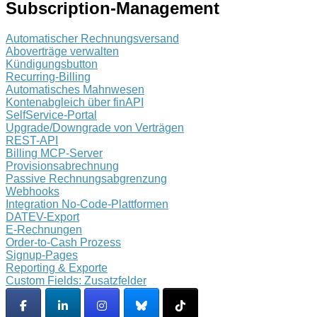
Subscription-Management
Automatischer Rechnungsversand
Aboverträge verwalten
Kündigungsbutton
Recurring-Billing
Automatisches Mahnwesen
Kontenabgleich über finAPI
SelfService-Portal
Upgrade/Downgrade von Verträgen
REST-API
Billing MCP-Server
Provisionsabrechnung
Passive Rechnungsabgrenzung
Webhooks
Integration No-Code-Plattformen
DATEV-Export
E-Rechnungen
Order-to-Cash Prozess
Signup-Pages
Reporting & Exporte
Custom Fields: Zusatzfelder