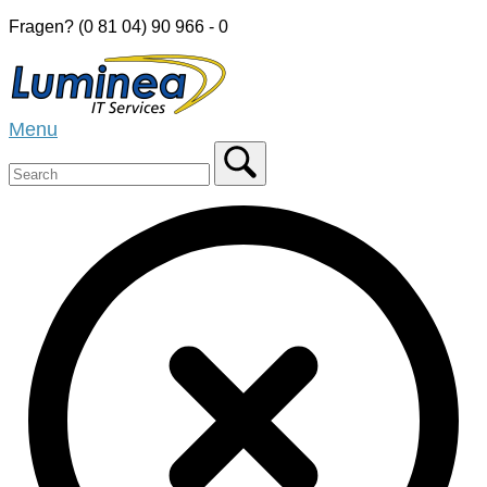
Skip
Fragen? (0 81 04) 90 966 - 0
to
Home
content
Menu
Menu
Close
search
bar