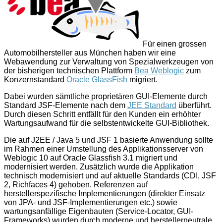
Für einen grossen
Automobilhersteller aus München haben wir eine
Webawendung zur Verwaltung von Spezialwerkzeugen von
der bisherigen technischen Plattform
Bea Weblogic
zum
Konzernstandard
Oracle GlassFish
migriert.
Dabei wurden sämtliche proprietären GUI-Elemente durch
Standard JSF-Elemente nach dem
JEE Standard
überführt.
Durch diesen Schritt entfällt für den Kunden ein erhöhter
Wartungsaufwand für die selbstentwickelte GUI-Bibliothek.
Die auf J2EE / Java 5 und JSF 1 basierte Anwendung sollte
im Rahmen einer Umstellung des Applikationsserver von
Weblogic 10 auf Oracle Glassfish 3.1 migriert und
modernisiert werden. Zusätzlich wurde die Applikation
technisch modernisiert und auf aktuelle Standards (CDI, JSF
2, Richfaces 4) gehoben. Referenzen auf
herstellerspezifische Implementierungen (direkter Einsatz
von JPA- und JSF-Implementierungen etc.) sowie
wartungsanfällige Eigenbauten (Service-Locator, GUI-
Frameworks) wurden durch moderne und herstellerneutrale