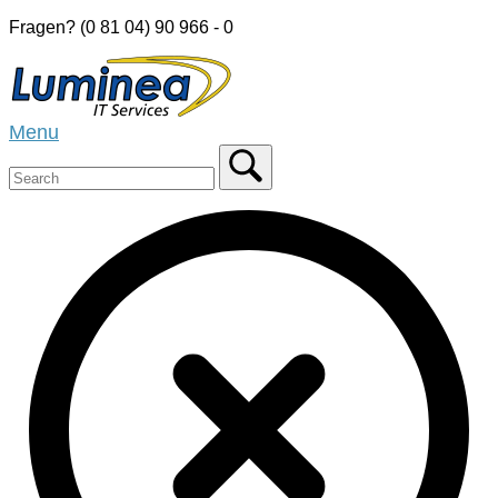
Skip
Fragen? (0 81 04) 90 966 - 0
to
Home
content
Menu
Menu
Close
search
bar