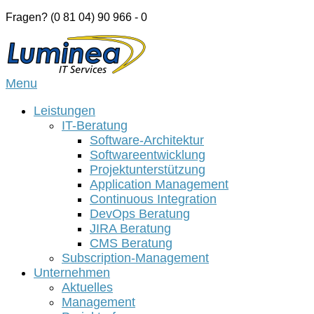
Skip
Fragen? (0 81 04) 90 966 - 0
to
Home
content
Menu
Menu
Leistungen
IT-Beratung
Software-Architektur
Softwareentwicklung
Projektunterstützung
Application Management
Continuous Integration
DevOps Beratung
JIRA Beratung
CMS Beratung
Subscription-Management
Unternehmen
Aktuelles
Management