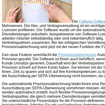
Die
Fakturia Softwa
Mahnwesen. Die Abo- und Vertragsverwaltung ist ein wichtiger
Lizenzen profitieren. Die Software wurde um die automatisiert
Dienstleistungen ankurbeln, beispielsweise von Software-Lize
arbeiten mitunter selbstständig oder sind nebenberuflich tätig
Vertriebspartnern zusammen. Bei der erfolgreichen Vermittlu
Provisionsabrechnung wird jetzt mit der neuen Funktion der Fak
Das neue Feature vereinfacht die
Provisionsabrechnung
. Aut
Provision gezahlt. Die Software ist Ihnen auch behilflich, wen
Kunde Umsätze generiert. Dauerhaft wird der Vertriebspartner
Provision schnell auf ihrem Konto haben. Sie können mit der
Ihnen, Zeit zu sparen und sich auf Ihre Kernkompetenzen zu k
die Ausschüttung per SEPA-Überweisung nicht kümmern, da das
Die automatisierte Provisionsabrechnung bietet Ihnen eine Reih
Ausschüttung per SEPA-Überweisung vornehmen müssen. Abo
werden automatisch erstellt. Auch flexible Provisionsregelung
Vertriebspartner, die gleich mehrere Dienstleistungen verm
Sie unterschiedliche Prozentsätze für die Provision definier
berücksichtigen. Arbeiten Sie mit ausländischen Vertriebsp