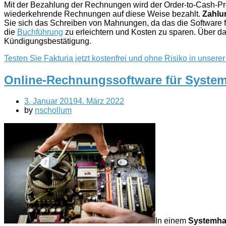
Mit der Bezahlung der Rechnungen wird der Order-to-Cash-P
wiederkehrende Rechnungen auf diese Weise bezahlt.
Zahlu
Sie sich das Schreiben von Mahnungen, da das die Software fü
die
Buchführung
zu erleichtern und Kosten zu sparen. Über 
Kündigungsbestätigung.
Testen Sie Fakturia jetzt kostenfrei und ohne Risiko in unser
Online-Rechnungssoftware für Syste
3. Januar 2019
4. März 2022
by
nschollum
In einem
Systemh