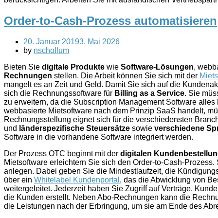
Order-to-Cash-Prozess automatisieren
20. Januar 2019
3. Mai 2026
by
nschollum
Bieten Sie
digitale Produkte
wie
Software-Lösungen
, webb
Rechnungen
stellen. Die Arbeit können Sie sich mit der
Miets
mangelt es an Zeit und Geld. Damit Sie sich auf die Kundenak
sich die Rechnungssoftware für
Billing as a Service
. Sie müs
zu erweitern, da die Subscription Management Software alles 
webbasierte Mietsoftware nach dem Prinzip SaaS handelt, müsse
Rechnungsstellung eignet sich für die verschiedensten Branch
und
länderspezifische Steuersätze
sowie
verschiedene Sp
Software in die vorhandene Software integriert werden.
Der Prozess OTC beginnt mit der
digitalen Kundenbestellu
Mietsoftware erleichtern Sie sich den Order-to-Cash-Prozess
anlegen. Dabei geben Sie die Mindestlaufzeit, die Kündigungsfr
über ein
Whitelabel Kundenportal
, das die Abwicklung von Be
weitergeleitet. Jederzeit haben Sie Zugriff auf Verträge, K
die Kunden erstellt. Neben Abo-Rechnungen kann die Rechnu
die Leistungen nach der Erbringung, um sie am Ende des Ab