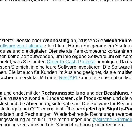
asierte Dienste oder
Webhosting
an, müssen Sie
wiederkehr
oftware von Fakturia
erleichtern. Haben Sie gerade ein Startup
quise und die digitalen Dienste als Kernkompetenz konzentrier
sen keine Zeit aufwenden, um Ihre eigene Software um ein A
bietet, was Sie für den
Order-to-Cash-Prozess
benötigen. Da es
n Sie nicht in eine teure Software investieren. Die Software f
en. Sie ist auch für Kunden im Ausland geeignet, da sie
multi
rachen
unterstützt. Mit einer
Rest API
kann die Subscription M
ng
und endet mit der
Rechnungsstellung
und der
Bezahlung
. 
. Sie müssen zuvor die Kundendaten, die Produktdaten und die 
ist und die Abrechnungsintervalle an. Die Software für Recurrin
stellungen bei OTC ermöglicht. Über
vorgefertigte SignUp-Pa
undendaten und Rechnungen. Wiederkehrende Rechnungen werden mi
ngsstellung auch für Einzelrechnungen und
zyklische Sammel
rechnungszeitraums mit der Sammelrechnung zu berechnen.