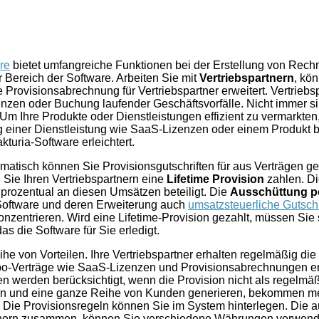
re
bietet umfangreiche Funktionen bei der Erstellung von R
 Bereich der Software. Arbeiten Sie mit
Vertriebspartnern
, kö
e Provisionsabrechnung für Vertriebspartner erweitert. Vertrieb
nzen oder Buchung laufender Geschäftsvorfälle. Nicht immer sin
. Um Ihre Produkte oder Dienstleistungen effizient zu vermarkte
ng einer Dienstleistung wie SaaS-Lizenzen oder einem Produkt 
turia-Software erleichtert.
omatisch können Sie Provisionsgutschriften für aus Verträgen ge
n Sie Ihren Vertriebspartnern eine
Lifetime Provision
zahlen. Die
 prozentual an diesen Umsätzen beteiligt. Die
Ausschüttung p
 Software und deren Erweiterung auch
umsatzsteuerliche Gutschr
onzentrieren. Wird eine Lifetime-Provision gezahlt, müssen Sie
 die Software für Sie erledigt.
e von Vorteilen. Ihre Vertriebspartner erhalten regelmäßig die 
-Verträge wie SaaS-Lizenzen und Provisionsabrechnungen er
en werden berücksichtigt, wenn die Provision nicht als regelmä
itteln und eine ganze Reihe von Kunden generieren, bekommen 
en. Die Provisionsregeln können Sie im System hinterlegen. Die
artnern zusammen, können Sie verschiedene Währungen verwend