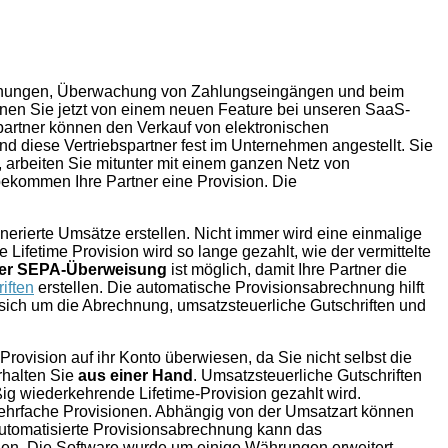
echnungen, Überwachung von Zahlungseingängen und beim
nnen Sie jetzt von einem neuen Feature bei unseren SaaS-
spartner können den Verkauf von elektronischen
d diese Vertriebspartner fest im Unternehmen angestellt. Sie
n, arbeiten Sie mitunter mit einem ganzen Netz von
bekommen Ihre Partner eine Provision. Die
nerierte Umsätze erstellen. Nicht immer wird eine einmalige
 Lifetime Provision wird so lange gezahlt, wie der vermittelte
er SEPA-Überweisung
ist möglich, damit Ihre Partner die
iften
erstellen. Die automatische Provisionsabrechnung hilft
 sich um die Abrechnung, umsatzsteuerliche Gutschriften und
Provision auf ihr Konto überwiesen, da Sie nicht selbst die
halten Sie
aus einer Hand
. Umsatzsteuerliche Gutschriften
ßig wiederkehrende Lifetime-Provision gezahlt wird.
mehrfache Provisionen. Abhängig von der Umsatzart können
 automatisierte Provisionsabrechnung kann das
en. Die Software wurde um einige Währungen erweitert.