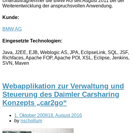
Unterauftragnehmer die BMW AG seit August 2011 bei der
Weiterentwicklung der anspruchsvollen Anwendung.
Kunde:
BMW AG
Eingesetzte Technologien:
Java, J2EE, EJB, Weblogic AS, JPA, EclipseLink, SQL, JSF,
Richfaces, Apache FOP, Apache POI, XSL, Eclipse, Jenkins,
SVN, Maven
Webapplikation zur Verwaltung und
Steuerung des Daimler Carsharing
Konzepts „car2go“
1. Oktober 2008
18. August 2016
by
nschollum