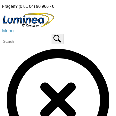
Skip
Fragen? (0 81 04) 90 966 - 0
to
Home
content
Menu
Menu
Close
search
bar