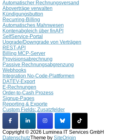
Automatischer Rechnungsversand
Aboverträge verwalten
Kündigungsbutton
Recurring-Billing
Automatisches Mahnwesen
Kontenabgleich über finAPI
SelfService-Portal
Upgrade/Downgrade von Verträgen
REST-API
Billing MCP-Server
Provisionsabrechnung
Passive Rechnungsabgrenzung
Webhooks
Integration No-Code-Plattformen
DATEV-Export
E-Rechnungen
Order-to-Cash Prozess
Signup-Pages
Reporting & Exporte
Custom Fields: Zusatzfelder
Copyright © 2026 Luminea IT Services GmbH
Datenschutz
Theme by
SiteOrigin