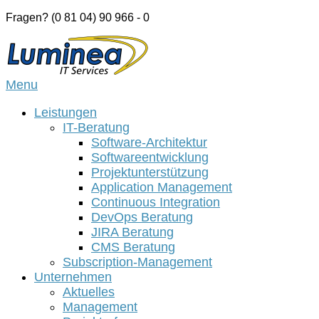
Skip
Fragen? (0 81 04) 90 966 - 0
to
Home
content
Menu
Menu
Leistungen
IT-Beratung
Software-Architektur
Softwareentwicklung
Projektunterstützung
Application Management
Continuous Integration
DevOps Beratung
JIRA Beratung
CMS Beratung
Subscription-Management
Unternehmen
Aktuelles
Management