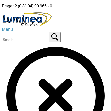
Skip
Fragen? (0 81 04) 90 966 - 0
to
Home
content
Menu
Menu
Close
search
bar