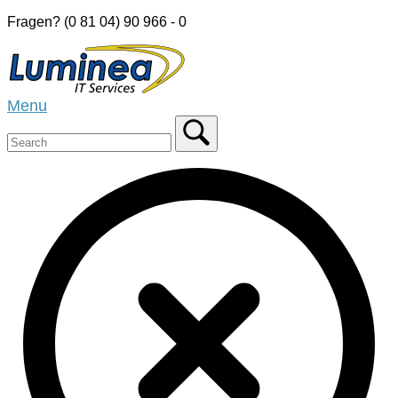
Skip
Fragen? (0 81 04) 90 966 - 0
to
Home
content
Menu
Menu
Close
search
bar