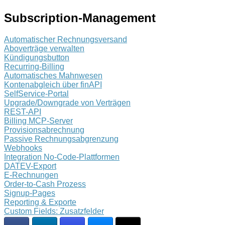
Subscription-Management
Automatischer Rechnungsversand
Aboverträge verwalten
Kündigungsbutton
Recurring-Billing
Automatisches Mahnwesen
Kontenabgleich über finAPI
SelfService-Portal
Upgrade/Downgrade von Verträgen
REST-API
Billing MCP-Server
Provisionsabrechnung
Passive Rechnungsabgrenzung
Webhooks
Integration No-Code-Plattformen
DATEV-Export
E-Rechnungen
Order-to-Cash Prozess
Signup-Pages
Reporting & Exporte
Custom Fields: Zusatzfelder