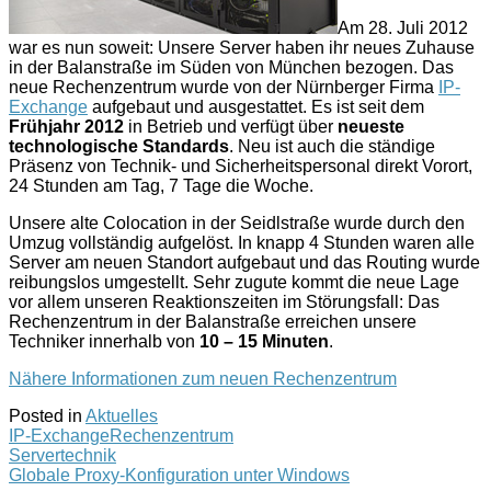
Am 28. Juli 2012
war es nun soweit: Unsere Server haben ihr neues Zuhause
in der Balanstraße im Süden von München bezogen. Das
neue Rechenzentrum wurde von der Nürnberger Firma
IP-
Exchange
aufgebaut und ausgestattet. Es ist seit dem
Frühjahr 2012
in Betrieb und verfügt über
neueste
technologische Standards
. Neu ist auch die ständige
Präsenz von Technik- und Sicherheitspersonal direkt Vorort,
24 Stunden am Tag, 7 Tage die Woche.
Unsere alte Colocation in der Seidlstraße wurde durch den
Umzug vollständig aufgelöst. In knapp 4 Stunden waren alle
Server am neuen Standort aufgebaut und das Routing wurde
reibungslos umgestellt. Sehr zugute kommt die neue Lage
vor allem unseren Reaktionszeiten im Störungsfall: Das
Rechenzentrum in der Balanstraße erreichen unsere
Techniker innerhalb von
10 – 15 Minuten
.
Nähere Informationen zum neuen Rechenzentrum
Posted in
Aktuelles
IP-Exchange
Rechenzentrum
Post
Servertechnik
Globale Proxy-Konfiguration unter Windows
navigation