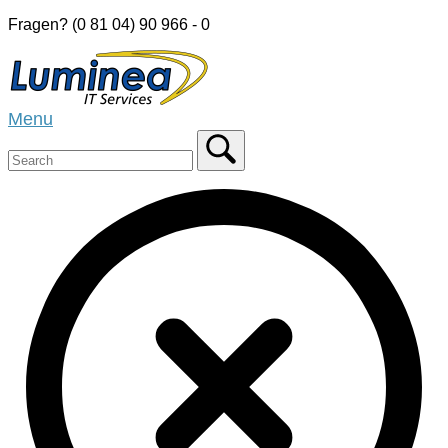
Skip
Fragen? (0 81 04) 90 966 - 0
to
Home
content
Menu
Menu
Close
search
bar