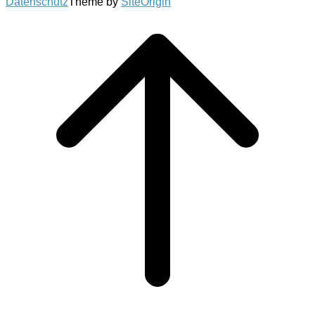
Datenschutz
Theme by
SiteOrigin
Scroll
to
top