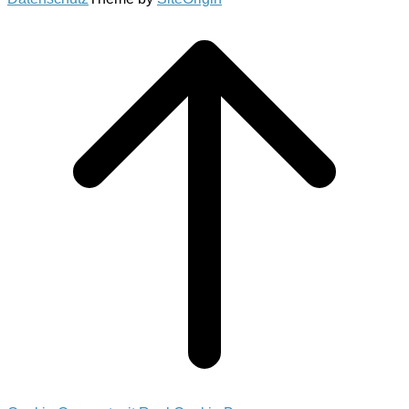
Scroll
to
top