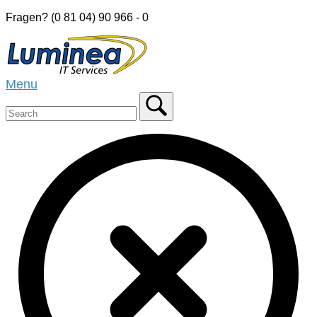
Skip
Fragen? (0 81 04) 90 966 - 0
to
Home
content
Menu
Menu
Close
search
bar