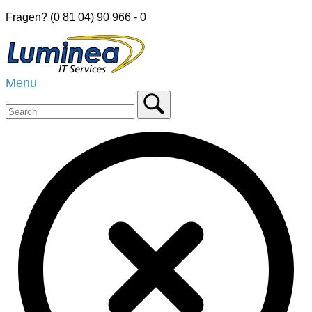
Skip
Fragen? (0 81 04) 90 966 - 0
to
Home
content
Menu
Menu
Close
search
bar