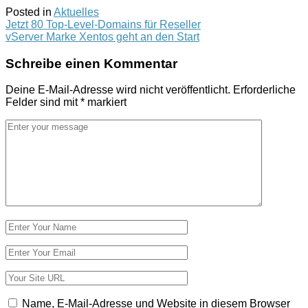
Posted in
Aktuelles
Post
Jetzt 80 Top-Level-Domains für Reseller
vServer Marke Xentos geht an den Start
navigation
Schreibe einen Kommentar
Deine E-Mail-Adresse wird nicht veröffentlicht.
Erforderliche
Felder sind mit
*
markiert
Kommentar
*
Name
*
E-
Mail-
Adresse
Website
*
Name, E-Mail-Adresse und Website in diesem Browser