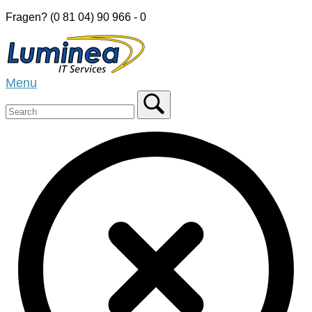
Skip
Fragen? (0 81 04) 90 966 - 0
to
Home
content
Menu
Menu
Close
search
bar