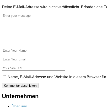
Deine E-Mail-Adresse wird nicht veröffentlicht.
Erforderliche F
Kommentar
*
Name
*
E-
Mail-
Adresse
Website
*
Name, E-Mail-Adresse und Website in diesem Browser fü
Unternehmen
Über uns