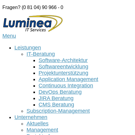
Skip
Fragen? (0 81 04) 90 966 - 0
to
Home
content
Menu
Menu
Leistungen
IT-Beratung
Software-Architektur
Softwareentwicklung
Projektunterstützung
Application Management
Continuous Integration
DevOps Beratung
JIRA Beratung
CMS Beratung
Subscription-Management
Unternehmen
Aktuelles
Management