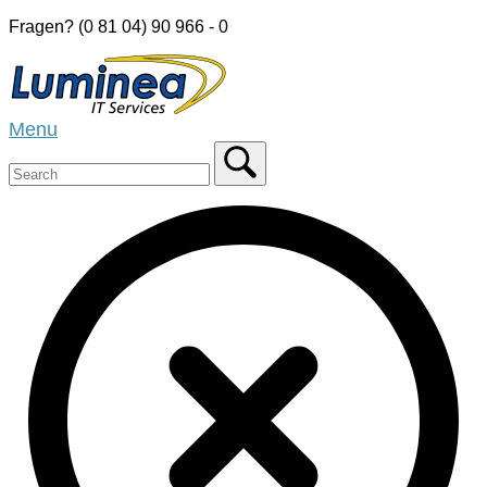
Skip
Fragen? (0 81 04) 90 966 - 0
to
Home
content
Menu
Menu
Close
search
bar