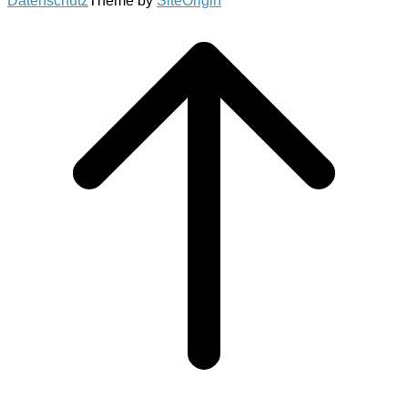
Datenschutz
Theme by
SiteOrigin
Scroll
to
top