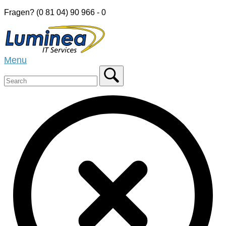
Skip
Fragen? (0 81 04) 90 966 - 0
to
Home
content
Menu
Menu
Close
search
bar