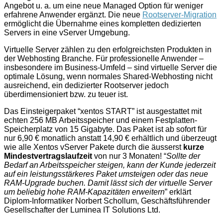
Angebot u. a. um eine neue Managed Option für weniger
erfahrene Anwender ergänzt. Die neue
Rootserver-Migration
ermöglicht die Übernahme eines kompletten dedizierten
Servers in eine vServer Umgebung.
Virtuelle Server zählen zu den erfolgreichsten Produkten in
der Webhosting Branche. Für professionelle Anwender –
insbesondere im Business-Umfeld – sind virtuelle Server die
optimale Lösung, wenn normales Shared-Webhosting nicht
ausreichend, ein dedizierter Rootserver jedoch
überdimensioniert bzw. zu teuer ist.
Das Einsteigerpaket “xentos START” ist ausgestattet mit
echten 256 MB Arbeitsspeicher und einem Festplatten-
Speicherplatz von 15 Gigabyte. Das Paket ist ab sofort für
nur 6,90 € monatlich anstatt 14,90 € erhältlich und überzeugt
wie alle Xentos vServer Pakete durch die äusserst
kurze
Mindestvertragslaufzeit
von nur 3 Monaten! “
Sollte der
Bedarf an Arbeitsspeicher steigen, kann der Kunde jederzeit
auf ein leistungsstärkeres Paket umsteigen oder das neue
RAM-Upgrade buchen. Damit lässt sich der virtuelle Server
um beliebig hohe RAM-Kapazitäten erweitern
” erklärt
Diplom-Informatiker Norbert Schollum, Geschäftsführender
Gesellschafter der Luminea IT Solutions Ltd.