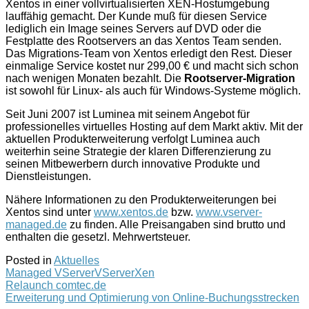
Xentos in einer vollvirtualisierten XEN-Hostumgebung
lauffähig gemacht. Der Kunde muß für diesen Service
lediglich ein Image seines Servers auf DVD oder die
Festplatte des Rootservers an das Xentos Team senden.
Das Migrations-Team von Xentos erledigt den Rest. Dieser
einmalige Service kostet nur 299,00 € und macht sich schon
nach wenigen Monaten bezahlt. Die
Rootserver-Migration
ist sowohl für Linux- als auch für Windows-Systeme möglich.
Seit Juni 2007 ist Luminea mit seinem Angebot für
professionelles virtuelles Hosting auf dem Markt aktiv. Mit der
aktuellen Produkterweiterung verfolgt Luminea auch
weiterhin seine Strategie der klaren Differenzierung zu
seinen Mitbewerbern durch innovative Produkte und
Dienstleistungen.
Nähere Informationen zu den Produkterweiterungen bei
Xentos sind unter
www.xentos.de
bzw.
www.vserver-
managed.de
zu finden. Alle Preisangaben sind brutto und
enthalten die gesetzl. Mehrwertsteuer.
Posted in
Aktuelles
Managed VServer
VServer
Xen
Post
Relaunch comtec.de
Erweiterung und Optimierung von Online-Buchungsstrecken
navigation