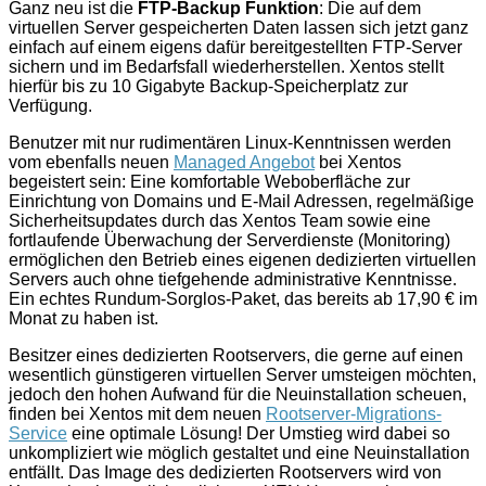
Ganz neu ist die
FTP-Backup Funktion
: Die auf dem
virtuellen Server gespeicherten Daten lassen sich jetzt ganz
einfach auf einem eigens dafür bereitgestellten FTP-Server
sichern und im Bedarfsfall wiederherstellen. Xentos stellt
hierfür bis zu 10 Gigabyte Backup-Speicherplatz zur
Verfügung.
Benutzer mit nur rudimentären Linux-Kenntnissen werden
vom ebenfalls neuen
Managed Angebot
bei Xentos
begeistert sein: Eine komfortable Weboberfläche zur
Einrichtung von Domains und E-Mail Adressen, regelmäßige
Sicherheitsupdates durch das Xentos Team sowie eine
fortlaufende Überwachung der Serverdienste (Monitoring)
ermöglichen den Betrieb eines eigenen dedizierten virtuellen
Servers auch ohne tiefgehende administrative Kenntnisse.
Ein echtes Rundum-Sorglos-Paket, das bereits ab 17,90 € im
Monat zu haben ist.
Besitzer eines dedizierten Rootservers, die gerne auf einen
wesentlich günstigeren virtuellen Server umsteigen möchten,
jedoch den hohen Aufwand für die Neuinstallation scheuen,
finden bei Xentos mit dem neuen
Rootserver-Migrations-
Service
eine optimale Lösung! Der Umstieg wird dabei so
unkompliziert wie möglich gestaltet und eine Neuinstallation
entfällt. Das Image des dedizierten Rootservers wird von