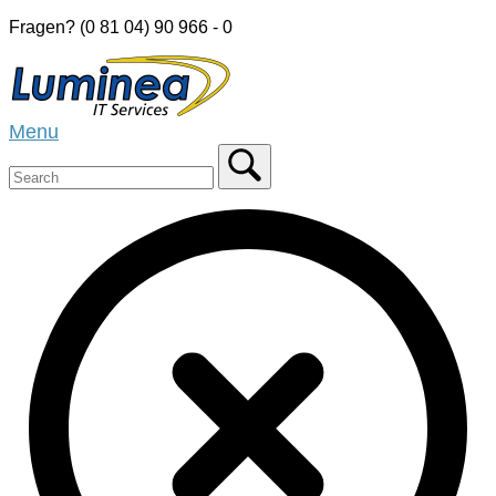
Skip
Fragen? (0 81 04) 90 966 - 0
to
Home
content
Menu
Menu
Close
search
bar